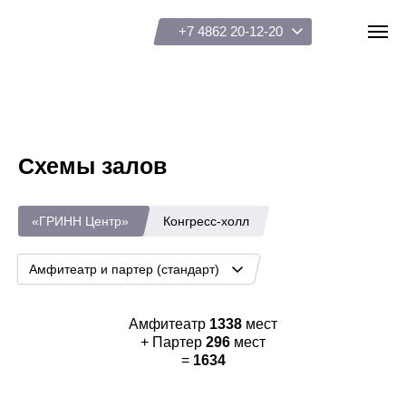
+7 4862 20-12-20
Схемы залов
Виды мероприятий
Схемы залов
«ГРИНН Центр»
Конгресс-холл
Организаторам
Амфитеатр и партер (стандарт)
Подарочные сертификаты
Амфитеатр
1338
мест
+ Партер
296
мест
=
1634